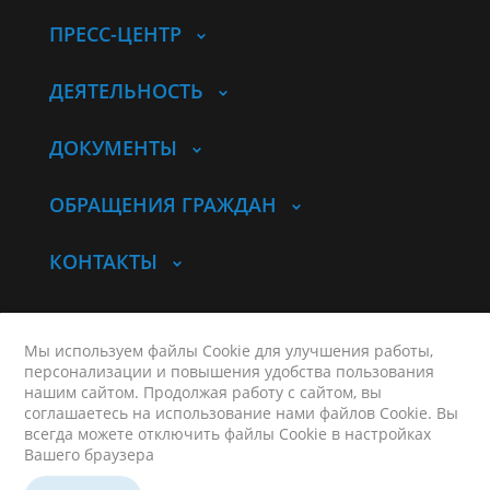
ПРЕСС-ЦЕНТР
ДЕЯТЕЛЬНОСТЬ
ДОКУМЕНТЫ
ОБРАЩЕНИЯ ГРАЖДАН
КОНТАКТЫ
© Комитет по молодежной политике
Курганской области
Мы используем файлы Cookie для улучшения работы,
персонализации и повышения удобства пользования
Контакты
нашим сайтом. Продолжая работу с сайтом, вы
Карта сайта
соглашаетесь на использование нами файлов Cookie. Вы
г. Курган, ул. Гоголя, д. 61
всегда можете отключить файлы Cookie в настройках
Вашего браузера
+7 (3522) 42-90-74