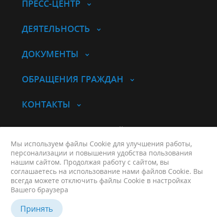
ПРЕСС-ЦЕНТР
ДЕЯТЕЛЬНОСТЬ
ДОКУМЕНТЫ
ОБРАЩЕНИЯ ГРАЖДАН
КОНТАКТЫ
© Комитет по молодежной политике
Курганской области
Мы используем файлы Cookie для улучшения работы,
персонализации и повышения удобства пользования
Контакты
нашим сайтом. Продолжая работу с сайтом, вы
Карта сайта
соглашаетесь на использование нами файлов Cookie. Вы
г. Курган, ул. Гоголя, д. 61
всегда можете отключить файлы Cookie в настройках
Вашего браузера
+7 (3522) 42-90-74
Принять