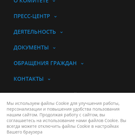
О КОМИТЕТЕ
ПРЕСС-ЦЕНТР
ДЕЯТЕЛЬНОСТЬ
ДОКУМЕНТЫ
ОБРАЩЕНИЯ ГРАЖДАН
КОНТАКТЫ
© Комитет по молодежной политике
Курганской области
Мы используем файлы Cookie для улучшения работы,
персонализации и повышения удобства пользования
Контакты
нашим сайтом. Продолжая работу с сайтом, вы
Карта сайта
соглашаетесь на использование нами файлов Cookie. Вы
г. Курган, ул. Гоголя, д. 61
всегда можете отключить файлы Cookie в настройках
Вашего браузера
+7 (3522) 42-90-74